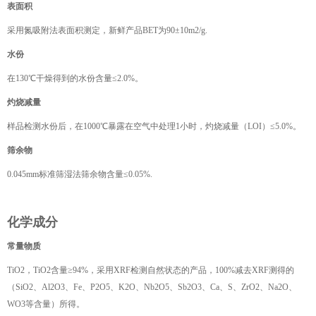
表面积
采用氮吸附法表面积测定，新鲜产品BET为90±10m2/g.
水份
在130℃干燥得到的水份含量≤2.0%。
灼烧减量
样品检测水份后，在1000℃暴露在空气中处理1小时，灼烧减量（LOI）≤5.0%。
筛余物
0.045mm标准筛湿法筛余物含量≤0.05%.
化学成分
常量物质
TiO2，TiO2含量≥94%，采用XRF检测自然状态的产品，100%减去XRF测得的
（SiO2、Al2O3、Fe、P2O5、K2O、Nb2O5、Sb2O3、Ca、S、ZrO2、Na2O、
WO3等含量）所得。