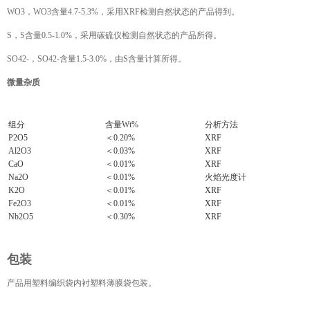
WO3，WO3含量4.7-5.3%，采用XRF检测自然状态的产品得到。
S，S含量0.5-1.0%，采用碳硫仪检测自然状态的产品所得。
SO42-，SO42-含量1.5-3.0%，由S含量计算所得。
微量杂质
组分
含量Wt%
分析方法
P2O5
＜0.20%
XRF
Al2O3
＜0.03%
XRF
CaO
＜0.01%
XRF
Na2O
＜0.01%
火焰光度计
K2O
＜0.01%
XRF
Fe2O3
＜0.01%
XRF
Nb2O5
＜0.30%
XRF
包装
产品用塑料编织袋内衬塑料薄膜袋包装。